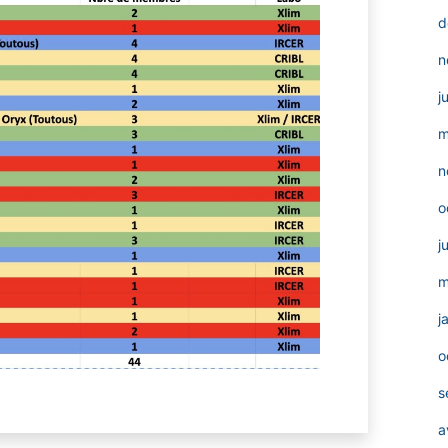
d
n
j
m
n
o
j
m
j
o
s
a