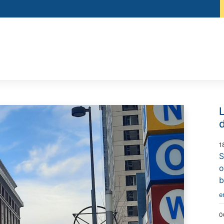
L
d
1
S
o
b
e
0