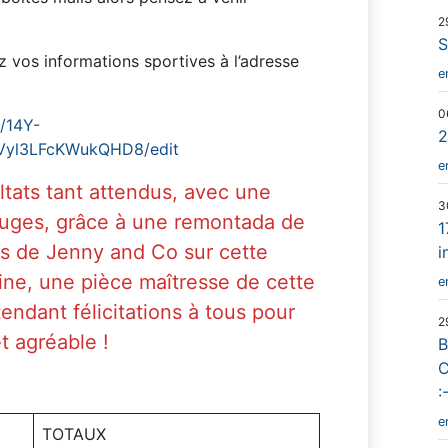
2
S
z vos informations sportives à l’adresse
e
0
/14Y-
2
yl3LFcKWukQHD8/edit
e
ultats tant attendus, avec une
3
rouges, grâce à une remontada de
1
es de Jenny and Co sur cette
i
ine, une pièce maîtresse de cette
e
tendant félicitations à tous pour
2
et agréable !
B
C
:
e
TOTAUX