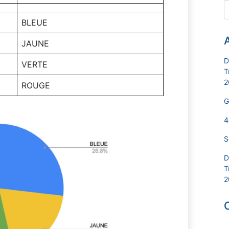
BLEUE
A
JAUNE
D
VERTE
T
2
ROUGE
G
4
S
D
T
2