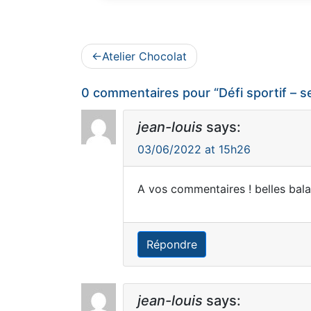
Navigation
Atelier Chocolat
de
0 commentaires pour “
Défi sportif – 
l’article
jean-louis
says:
03/06/2022 at 15h26
A vos commentaires ! belles bala
Répondre
jean-louis
says: