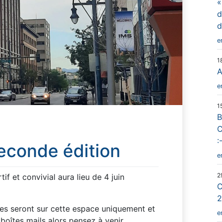
«
d
d
e
1
A
e
1
B
C
:
seconde édition
e
2
f et convivial aura lieu de 4 juin
C
2
tes seront sur cette espace uniquement et
e
boîtes mails alors pensez à venir