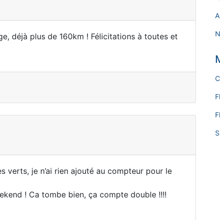
A
N
 déjà plus de 160km ! Félicitations à toutes et
C
F
F
S
 verts, je n’ai rien ajouté au compteur pour le
ekend ! Ca tombe bien, ça compte double !!!!