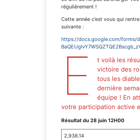
régulièrement !
Cette année c’est vous qui rentre
suivante :
https://docs.google.com/forms/d
BaQEUglvY7WSQZTQE2Bscgb_zV
E
t voilà les rés
victoire des 
tous les diabl
dernière sema
équipe ! En at
votre participation active 
Résultat du 28 juin 12H00
2,938.14