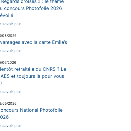
 Regards croisés » : le thème
u concours Photofolie 2026
évoilé
n savoir plus
8/03/2026
vantages avec la carte Emile’s
n savoir plus
5/06/2026
ientôt retraité.e du CNRS ? Le
AES et toujours là pour vous
-)
n savoir plus
9/05/2026
oncours National Photofolie
026
n savoir plus