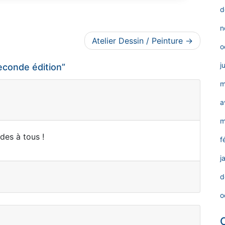
d
n
Atelier Dessin / Peinture
o
j
seconde édition
”
m
a
m
des à tous !
f
j
d
o