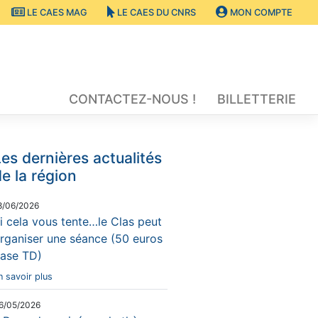
LE CAES MAG
LE CAES DU CNRS
MON COMPTE
CONTACTEZ-NOUS !
BILLETTERIE
es dernières actualités
e la région
8/06/2026
i cela vous tente…le Clas peut
rganiser une séance (50 euros
ase TD)
n savoir plus
6/05/2026