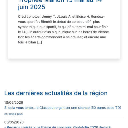
juin 2025
Crédit photos : Jenny T. JLouis A. et Eloïse H. Rendez-
vous sportifs : Bientôt le début de ce beau défi, plus
sympathique que sportif, et qui débutera mi mai pour finir
le 14 juin autour d’un pique-nique sur les bords de Vienne.
Bon les écarts commencent à se creuser, et encore une
fois le bilan […]
Les dernières actualités de la région
18/06/2026
Si cela vous tente…le Clas peut organiser une séance (50 euros base TD)
en savoir plus
06/05/2026
« Regards croisés » : le thème du concours Photofolie 2026 dévoilé