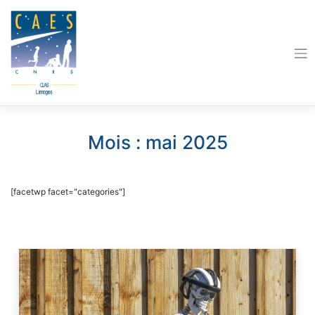
Skip
to
content
Mois :
mai 2025
[facetwp facet="categories"]