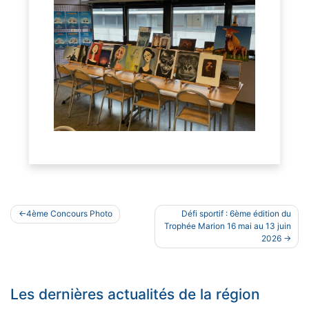
Navigation
4ème Concours Photo
Défi sportif : 6ème édition du
de
Trophée Marion 16 mai au 13 juin
2026
l’article
Les dernières actualités de la région