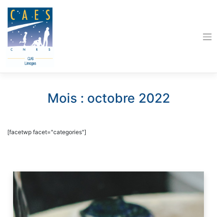
Skip
to
content
Mois :
octobre 2022
[facetwp facet="categories"]