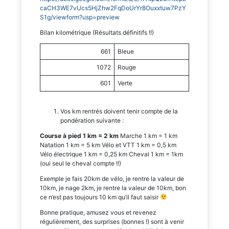
caCH3WE7vUcs5HjZhw2FqDoUrYr8Ouxxtuw7PzY
S1g/viewform?usp=preview
Bilan kilométrique (Résultats définitifs !!)
661
Bleue
1072
Rouge
601
Verte
Vos km rentrés doivent tenir compte de la
pondération suivante :
Course à pied 1 km = 2 km
Marche 1 km = 1 km
Natation 1 km = 5 km Vélo et VTT 1 km = 0,5 km
Vélo électrique 1 km = 0,25 km Cheval 1 km = 1km
(oui seul le cheval compte !!)
Exemple je fais 20km de vélo, je rentre la valeur de
10km, je nage 2km, je rentre la valeur de 10km, bon
ce n’est pas toujours 10 km qu’il faut saisir
Bonne pratique, amusez vous et revenez
régulièrement, des surprises (bonnes !) sont à venir