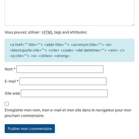
Vous pouvez utiliser :
HTML
tags and attributes:
<a href="" title=""> <abbr title=""> <acronym title=""> <b>
<blockquote cite=""> <cite> <code> <del datetime=""> <em> <i>
<q cite=""> <s> <strike> <strong>
Nom
*
E-mail
*
Site web
Enregistrer mon nom, mon e-mail et mon site dans le navigateur pour mon
prochain commentaire.