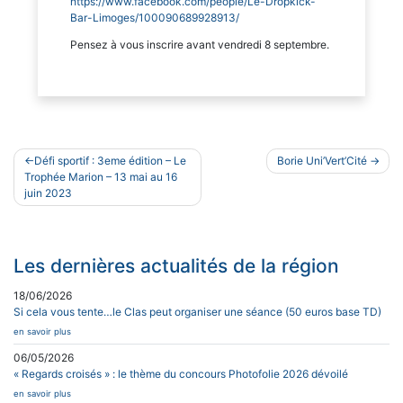
https://www.facebook.com/people/Le-Dropkick-
Bar-Limoges/100090689928913/
Pensez à vous inscrire avant vendredi 8 septembre.
Navigation
Défi sportif : 3eme édition – Le
Borie Uni’Vert’Cité
de
Trophée Marion – 13 mai au 16
juin 2023
l’article
Les dernières actualités de la région
18/06/2026
Si cela vous tente…le Clas peut organiser une séance (50 euros base TD)
en savoir plus
06/05/2026
« Regards croisés » : le thème du concours Photofolie 2026 dévoilé
en savoir plus