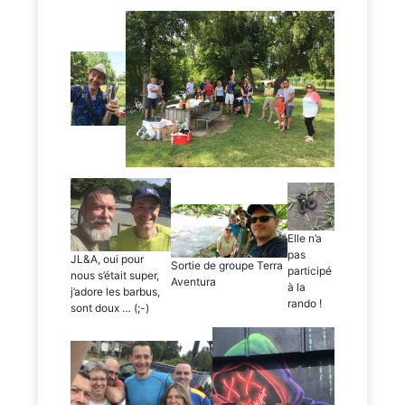
Elle n’a
pas
JL&A, oui pour
Sortie de groupe Terra
participé
nous s’était super,
Aventura
à la
j’adore les barbus,
rando !
sont doux … (;-)