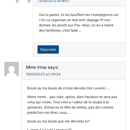
12/06/2023 at 8h31
Oui tu parles, ils les bouffent les champignons oui
! On va organiser un test anti-dopage !!!! non
donnez les plutôt aux Pac-Man, on en a marre
des fantômes, c’est fade …
Répondre
Mme Irma
says:
16/06/2023 at 13h34
Boule au ma boule de cristal dévoile moi l avenir…..
Mmm mmm… pac man, spriou, bien heureux ne sera pas
celui qui croire. Tout cela a l odeur de la soupe à la
grimaces. Grimaces et tête de smiley, pas dur comme
prediction me direz vous…
boule au ma boule que me dévoilés tu?
L orgre à t il jeté l éponge??