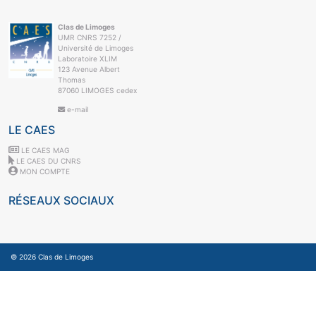
Clas de Limoges
UMR CNRS 7252 /
Université de Limoges
Laboratoire XLIM
123 Avenue Albert
Thomas
87060 LIMOGES cedex
e-mail
LE CAES
LE CAES MAG
LE CAES DU CNRS
MON COMPTE
RÉSEAUX SOCIAUX
© 2026
Clas de Limoges