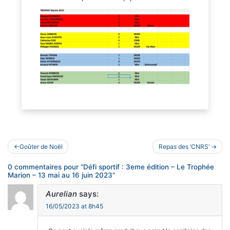
Navigation
Goûter de Noël
Repas des ‘CNRS’
de
0 commentaires pour “
Défi sportif : 3eme édition – Le Trophée
l’article
Marion – 13 mai au 16 juin 2023
”
Aurelian
says:
16/05/2023 at 8h45